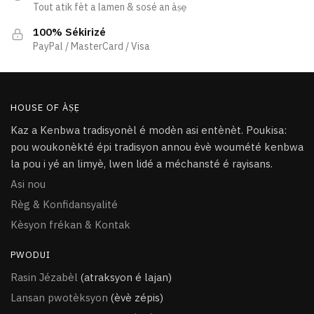
Tout atik fèt a lamen & sosé an àṣẹ
100% Sékirizé
PayPal / MasterCard / Visa
HOUSE OF ÀṢẸ
Kaz a Kenbwa tradisyonèl é modèn asi entènèt. Poukisa:
pou woukonèkté épi tradisyon annou èvè woumété kenbwa
la pou i yé an limyè, lwen lidé a méchansté é rayisans.
Asi nou
Règ & Konfidansyalité
Kèsyon frékan & Kontak
PWODUI
Rasin Jézabèl
(atraksyon é lajan)
Lansan pwotèksyon
(èvè zépis)