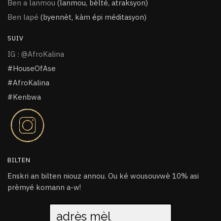
Ben a lanmou
(lanmou, bèlté, atraksyon)
Ben lapé
(byennèt, kàm épi méditasyon)
SUIV
IG : @AfroKalina
#HouseOfAse
#AfroKalina
#Kenbwa
BILTEN
Enskri an bilten niouz annou. Ou ké wousouvwè 10% asi
prèmyé komann a-w!