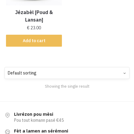
Jézabèl [Poud &
Lansan]
€
23.00
Add to cart
Showing the single result
Livrézon pou mèsi
Pou tout komann pasé €45
Fèt a lamen an sérémoni