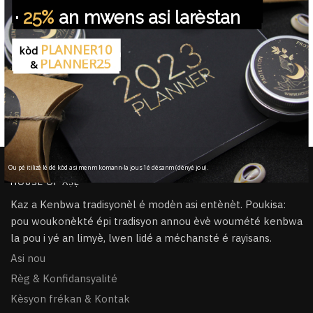
·
25%
an mwens asi la
rèstan
Livrézon pou mèsi
Pou tout komann pasé €45
PLANNER10
kòd
PLANNER25
&
Fèt a lamen an sérémoni
Tout atik fèt a lamen & sosé an àṣẹ
100% Sékirizé
PayPal / MasterCard / Visa
Ou pé itilizé lé dé kòd asi menm komann-la jous 1é désanm (dènyé jou).
HOUSE OF ÀṢẸ
Kaz a Kenbwa tradisyonèl é modèn asi entènèt. Poukisa:
pou woukonèkté épi tradisyon annou èvè woumété kenbwa
la pou i yé an limyè, lwen lidé a méchansté é rayisans.
Asi nou
Règ & Konfidansyalité
Kèsyon frékan & Kontak