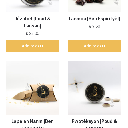
Jézabèl [Poud &
Lanmou [Ben Espirityèl]
Lansan]
€
9.50
€
23.00
Add to cart
Add to cart
Lapé an Nanm [Ben
Pwotèksyon [Poud &