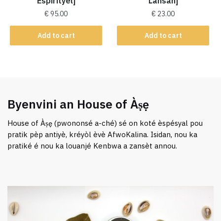
Espirityèl]
Lansan]
€
95.00
€
23.00
Add to cart
Add to cart
Byenvini an House of Àṣẹ
House of Àṣẹ (pwononsé a-ché) sé on koté èspésyal pou
pratik pèp antiyè, kréyòl èvè AfwoKalina. Isidan, nou ka
pratiké é nou ka louanjé Kenbwa a zansèt annou.