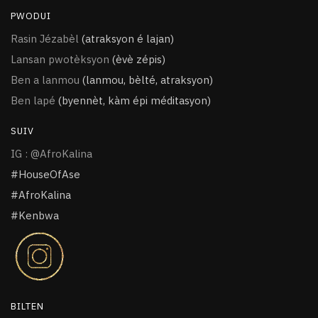
PWODUI
Rasin Jézabèl
(atraksyon é lajan)
Lansan pwotèksyon
(èvè zépis)
Ben a lanmou
(lanmou, bèlté, atraksyon)
Ben lapé
(byennèt, kàm épi méditasyon)
SUIV
IG : @AfroKalina
#HouseOfAse
#AfroKalina
#Kenbwa
BILTEN