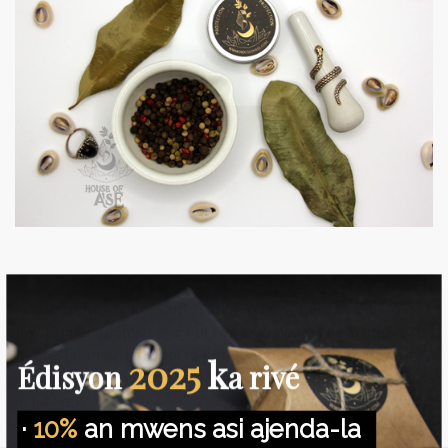
House of Àṣẹ ka konsantré asi nétwayaj, gérizon épi
pwotèjman (pou kò a-w épi kaz a-w) pou ou pésa atiré é
kenbé lanmou, lapè épi fè kabrit fè bèf a kaz a-w (ki sé
2025
k
Édisyon
a rivé
lajan, on bon travay oswa enpé kréyativité épi bénédisyon
espirityèl).
·
10%
an mwens asi ajenda-la
NOUS PROTEGEONS VOS DONNEES.