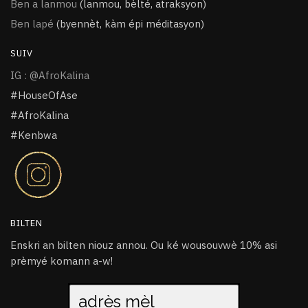
Ben a lanmou
(lanmou, bèlté, atraksyon)
Ben lapé
(byennèt, kàm épi méditasyon)
SUIV
IG : @AfroKalina
#HouseOfAse
#AfroKalina
#Kenbwa
BILTEN
Enskri an bilten niouz annou. Ou ké wousouvwè 10% asi
prèmyé komann a-w!