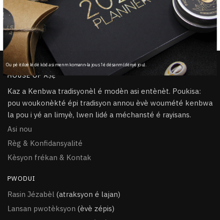
Tout atik fèt a lamen & sosé an àṣẹ
100% Sékirizé
PayPal / MasterCard / Visa
Ou pé itilizé lé dé kòd asi menm komann-la jous 1é désanm (dènyé jou).
HOUSE OF ÀṢẸ
Kaz a Kenbwa tradisyonèl é modèn asi entènèt. Poukisa:
pou woukonèkté épi tradisyon annou èvè woumété kenbwa
la pou i yé an limyè, lwen lidé a méchansté é rayisans.
Asi nou
Règ & Konfidansyalité
Kèsyon frékan & Kontak
PWODUI
Rasin Jézabèl
(atraksyon é lajan)
Lansan pwotèksyon
(èvè zépis)