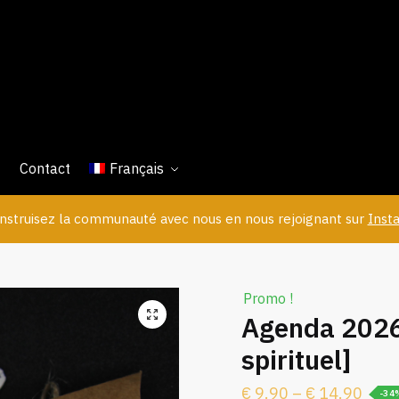
Contact
Français
struisez la communauté avec nous en nous rejoignant sur
Inst
Promo !
Agenda 2026
spirituel]
€
9.90
–
€
14.90
-34