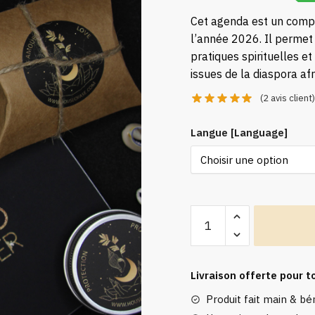
Cet agenda est un compa
l’année 2026. Il permet 
pratiques spirituelles et
issues de la diaspora afr
(
2
avis client
Langue [Language]
quantité
de
Agenda
2026
Livraison offerte pour
[Planner
Produit fait main & bén
spirituel]