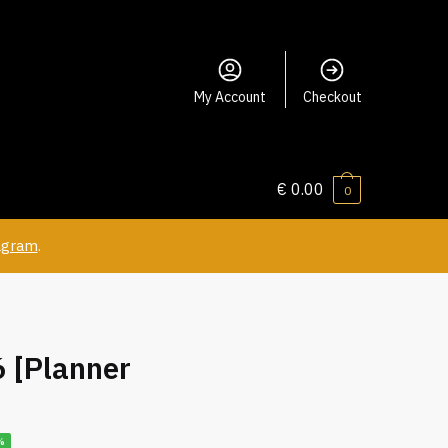
My Account
Checkout
€
0.00
0
agram
.
 [Planner
%