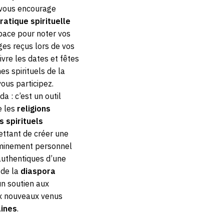
l vous encourage
ratique spirituelle
space pour noter vos
ges reçus lors de vos
ivre les dates et fêtes
s spirituels de la
ous participez.
a : c’est un outil
e les
religions
s spirituels
ttant de créer une
heminement personnel
 authentiques d’une
 de la
diaspora
un soutien aux
x nouveaux venus
aines
.