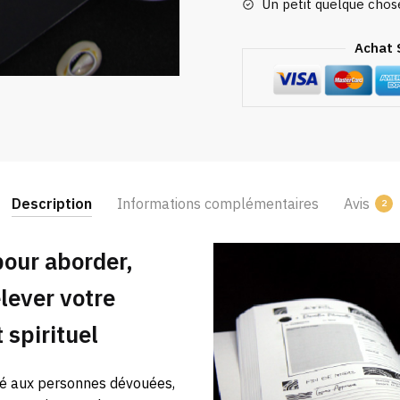
Un petit quelque cho
Achat 
Description
Informations complémentaires
Avis
2
pour aborder,
élever votre
spirituel
né aux personnes dévouées,