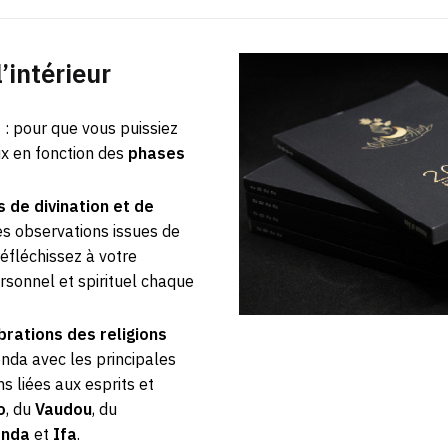
l’intérieur
e
: pour que vous puissiez
ux en fonction des
phases
de divination et de
es observations issues de
réfléchissez à votre
sonnel et spirituel chaque
rations des religions
nda avec les principales
ns liées aux esprits et
o
, du
Vaudou
, du
nda
et
Ifa
.