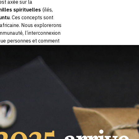
 est axée sur la
illes spirituelles
(ilés,
untu
. Ces concepts sont
é africaine. Nous explorerons
mmunauté, l’interconnexion
t que personnes et comment
du travail spirituel et des
 Je suis parce que nous
 Ensemble, nous sommes
pouvoir de chacun, mais aussi
lorons cela.
E
dition 2023
2025
ée est centrée sur le
Cette année encore deux te
en
), un élément essentiel de
pour approfondir la réflexion 
t pratiques spirituelles
Vous trouverez donc une fabl