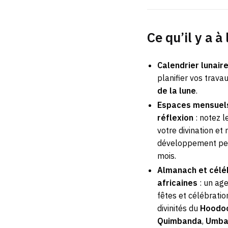
Ce qu’il y a à 
Calendrier lunair
planifier vos trava
de la lune
.
Espaces mensuels 
réflexion
: notez l
votre divination et 
développement per
mois.
Almanach et céléb
africaines
: un age
fêtes et célébratio
divinités du
Hoodo
Quimbanda
,
Umba