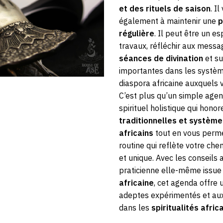
et des rituels de saison
. I
également à maintenir une
p
régulière
. Il peut être un e
travaux, réfléchir aux messa
séances de divination
et su
importantes dans les système
diaspora africaine auxquels v
C’est plus qu’un simple agend
spirituel holistique qui honor
traditionnelles et système
africains
tout en vous perme
routine qui reflète votre c
et unique. Avec les conseils
praticienne elle-même issue
africaine
, cet agenda offre 
adeptes expérimentés et au
dans les
spiritualités afric