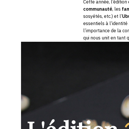
Cette année, l’édition
communauté
, les
fam
sosyétés, etc.) et l’
Ub
essentiels à l’identit
l’importance de la co
qui nous unit en tan
cela dépasse le cadre 
pratiques religieuses.
sommes. Je te vois.
l’autel.
L’Àṣẹ réside dans le 
dans le collectif. Exp
Edition 2025
L’édition de cette ann
carrefour (
le katchim
TOUTES les religions e