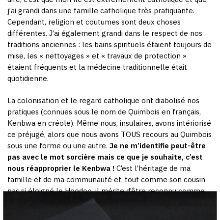
j’ai grandi dans une famille catholique très pratiquante.
Cependant, religion et coutumes sont deux choses
différentes. J’ai également grandi dans le respect de nos
traditions anciennes : les bains spirituels étaient toujours de
mise, les « nettoyages » et « travaux de protection »
étaient fréquents et la médecine traditionnelle était
quotidienne.
La colonisation et le regard catholique ont diabolisé nos
pratiques (connues sous le nom de Quimbois en français,
Kenbwa en créole). Même nous, insulaires, avons intériorisé
ce préjugé, alors que nous avons TOUS recours au Quimbois
sous une forme ou une autre.
Je ne m’identifie peut-être
pas avec le mot sorcière mais ce que je souhaite, c’est
nous réapproprier le Kenbwa !
C’est l’héritage de ma
famille et de ma communauté et, tout comme son cousin
pas si éloigné le Hoodoo, il mérite d’être reconnu comme
un instrument du bien et de libération. Le Quimbois de tous
les jours n’a rien à voir avec la perception pervertie du culte