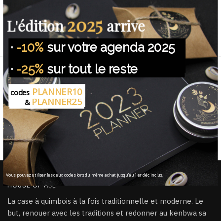
du diable auquel beaucoup s’accrochent. Le Kenbwa est
essentiel à la communauté et a sa place dans la lumière.
2025
L'édition
arrive
·
-10%
sur votre agenda 2025
NOUS PROTEGEONS VOS DONNEES.
·
-25%
sur tout le reste
Livraison offerte
Dès €45 d'achat
PLANNER10
codes
PLANNER25
&
Fait main lors d’un rituel
Chaque produit est béni à la main
100% Sécurisé
PayPal / CB / Visa / MasterCard
Vous pouvez utiliser les deux codes lors du même achat jusqu'au 1er déc inclus.
HOUSE OF ÀṢẸ
La case à quimbois à la fois traditionnelle et moderne. Le
but, renouer avec les traditions et redonner au kenbwa sa