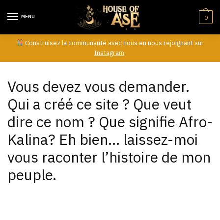
Skip
Skip
to
to
MENU
0
navigation
content
Construisez la communauté avec nous en nous rejoignant sur
Instagram
.
Vous devez vous demander.
Qui a créé ce site ? Que veut
dire ce nom ? Que signifie Afro-
Kalina? Eh bien… laissez-moi
vous raconter l’histoire de mon
peuple.