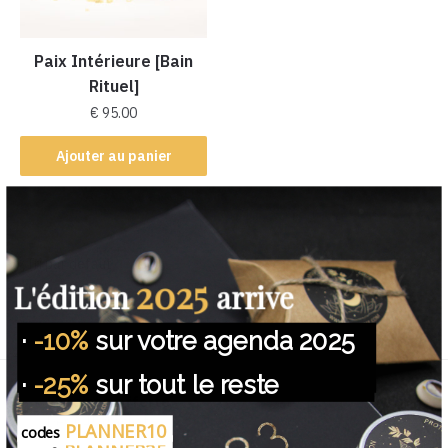
Paix Intérieure [Bain
Rituel]
€
95.00
Ajouter au panier
2025
L'édition
arrive
Voici le seul résultat
·
-10%
sur votre agenda 2025
NOUS PROTEGEONS VOS DONNEES.
·
-25%
sur tout le reste
Livraison offerte
Dès €45 d'achat
PLANNER10
codes