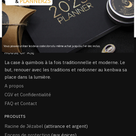
PLANNER25
&
Fait main lors d’un rituel
Chaque produit est béni à la main
100% Sécurisé
PayPal / CB / Visa / MasterCard
Vous pouvez utiliser les deux codes lors du même achat jusqu'au 1er déc inclus.
HOUSE OF ÀṢẸ
La case à quimbois à la fois traditionnelle et moderne. Le
but, renouer avec les traditions et redonner au kenbwa sa
place dans la lumière.
A propos
CGV et Confidentialité
FAQ et Contact
PRODUITS
Racine de Jézabel
(attirance et argent)
Encens de protection
(aux épices)