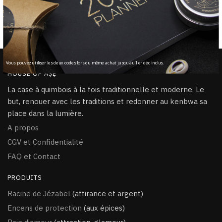
Chaque produit est béni à la main
100% Sécurisé
PayPal / CB / Visa / MasterCard
Vous pouvez utiliser les deux codes lors du même achat jusqu'au 1er déc inclus.
HOUSE OF ÀṢẸ
La case à quimbois à la fois traditionnelle et moderne. Le
but, renouer avec les traditions et redonner au kenbwa sa
place dans la lumière.
A propos
CGV et Confidentialité
FAQ et Contact
PRODUITS
Racine de Jézabel
(attirance et argent)
Encens de protection
(aux épices)