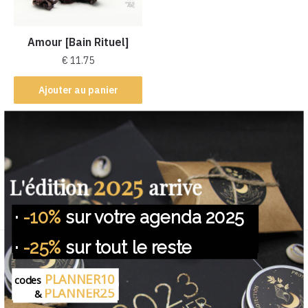
Amour [Bain Rituel]
€
11.75
Ajouter au panier
2025
L'édition
arrive
Voici le seul résultat
·
-10%
sur votre agenda 2025
NOUS PROTEGEONS VOS DONNEES.
·
-25%
sur tout le reste
Livraison offerte
Dès €45 d'achat
PLANNER10
codes
PLANNER25
&
Fait main lors d’un rituel